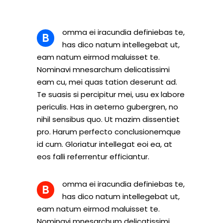
omma ei iracundia definiebas te,
B
has dico natum intellegebat ut,
eam natum eirmod maluisset te.
Nominavi mnesarchum delicatissimi
eam cu, mei quas tation deserunt ad.
Te suasis si percipitur mei, usu ex labore
periculis. Has in aeterno gubergren, no
nihil sensibus quo. Ut mazim dissentiet
pro. Harum perfecto conclusionemque
id cum. Gloriatur intellegat eoi ea, at
eos falli referrentur efficiantur.
omma ei iracundia definiebas te,
B
has dico natum intellegebat ut,
eam natum eirmod maluisset te.
Nominavi mnesarchum delicatissimi