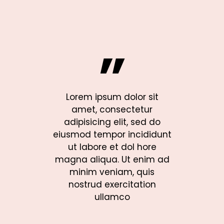
”
r sit
Lorem ipsum dolor sit
Lorem ip
tur
amet, consectetur
amet, 
sed do
adipisicing elit, sed do
adipisici
ididunt
eiusmod tempor incididunt
eiusmod te
 hore
ut labore et dol hore
ut labor
enim ad
magna aliqua. Ut enim ad
magna aliq
quis
minim veniam, quis
minim v
tion
nostrud exercitation
nostrud
ullamco
u