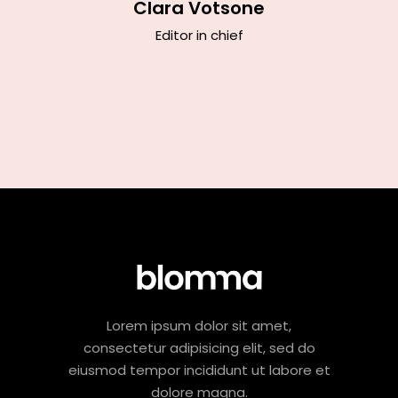
d
Clara Votsone
Timot
er
Editor in chief
Art
Lorem ipsum dolor sit amet,
consectetur adipisicing elit, sed do
eiusmod tempor incididunt ut labore et
dolore magna.