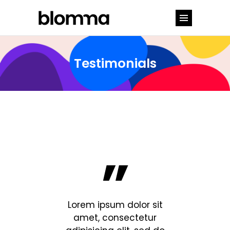
Testimonials
”
 sit
Lorem ipsum dolor sit
Lorem ips
ur
amet, consectetur
amet, c