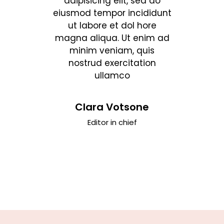
d do
adipisicing elit, sed do
adipisicing
didunt
eiusmod tempor incididunt
eiusmod tem
ore
ut labore et dol hore
ut labore
nim ad
magna aliqua. Ut enim ad
magna aliqu
uis
minim veniam, quis
minim ve
ion
nostrud exercitation
nostrud e
ullamco
ul
Clara Votsone
Timoth
r
Editor in chief
Art d